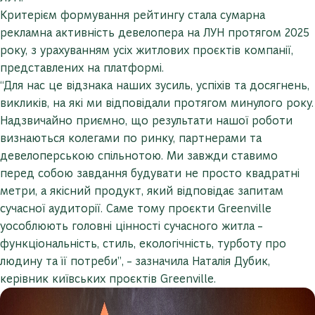
Критерієм формування рейтингу стала сумарна
рекламна активність девелопера на ЛУН протягом 2025
року, з урахуванням усіх житлових проєктів компанії,
представлених на платформі.
“Для нас це відзнака наших зусиль, успіхів та досягнень,
викликів, на які ми відповідали протягом минулого року.
Надзвичайно приємно, що результати нашої роботи
визнаються колегами по ринку, партнерами та
девелоперською спільнотою. Ми завжди ставимо
перед собою завдання будувати не просто квадратні
метри, а якісний продукт, який відповідає запитам
сучасної аудиторії. Саме тому проєкти Greenville
уособлюють головні цінності сучасного житла –
функціональність, стиль, екологічність, турботу про
людину та її потреби”, – зазначила Наталія Дубик,
керівник київських проєктів Greenville.