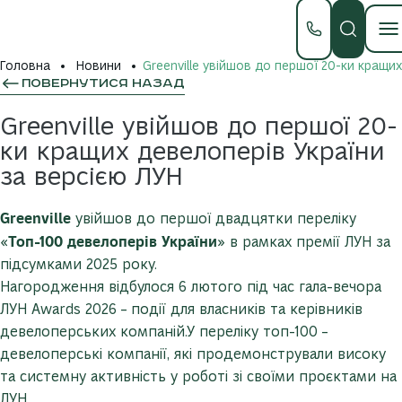
Головна
Новини
Greenville увійшов до першої 20-ки кращи
ПОВЕРНУТИСЯ НАЗАД
Greenville увійшов до першої 20-
ки кращих девелоперів України
за версією ЛУН
Greenville
увійшов до першої двадцятки переліку
Топ-100 девелоперів України
«
» в рамках премії ЛУН за
підсумками 2025 року.
Нагородження відбулося 6 лютого під час гала-вечора
ЛУН Awards 2026 – події для власників та керівників
девелоперських компаній.У переліку топ-100 –
девелоперські компанії, які продемонстрували високу
та системну активність у роботі зі своїми проєктами на
ЛУН.